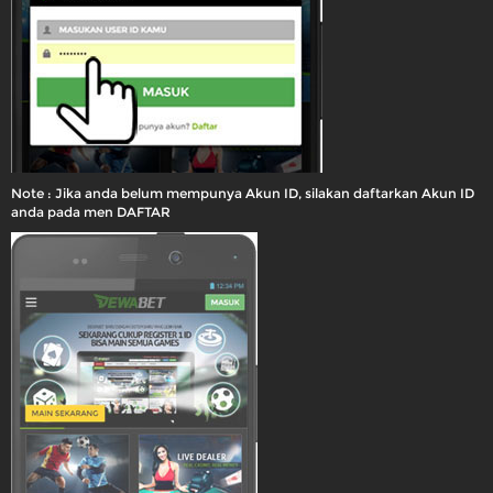
Note : Jika anda belum mempunya Akun ID, silakan daftarkan Akun ID
anda pada men DAFTAR