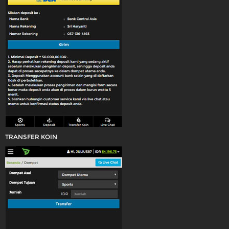
TRANSFER KOIN