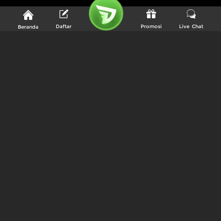
Daftar
Promosi
Live Chat
Beranda
Cara Pembayaran :
Dukungan Support
Keamanan Terjamin
© Dewabet Situs Website Bandar Agen Taruhan Judi Bola Online.
Hak Cipta Dilindungi.