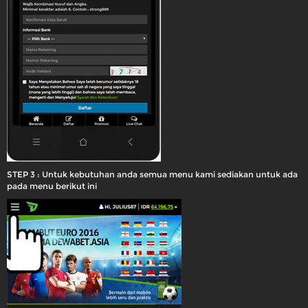
STEP 3 : Untuk kebutuhan anda semua menu kami sediakan untuk ada
pada menu berikut ini