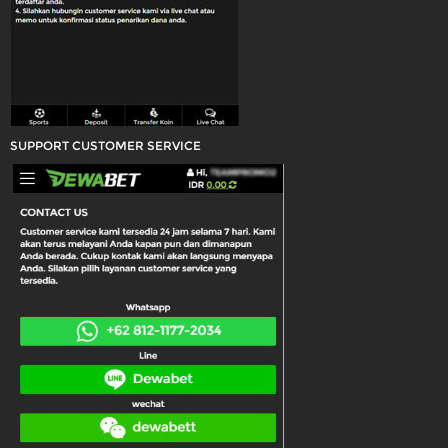
SUPPORT CUSTOMER SERVICE