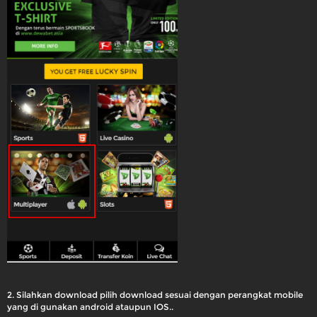
2. Silahkan download pilih download sesuai dengan perangkat mobile
yang di gunakan android ataupun IOS..