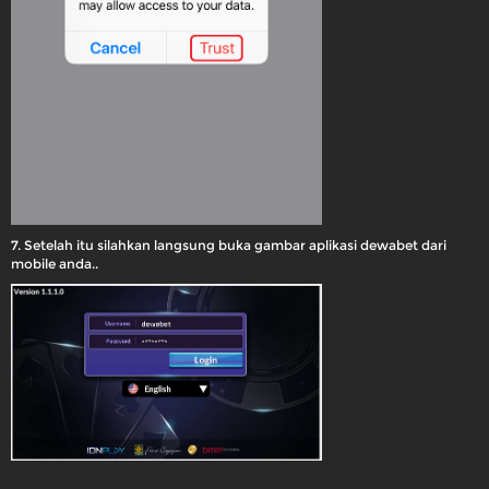
7. Setelah itu silahkan langsung buka gambar aplikasi dewabet dari
mobile anda..