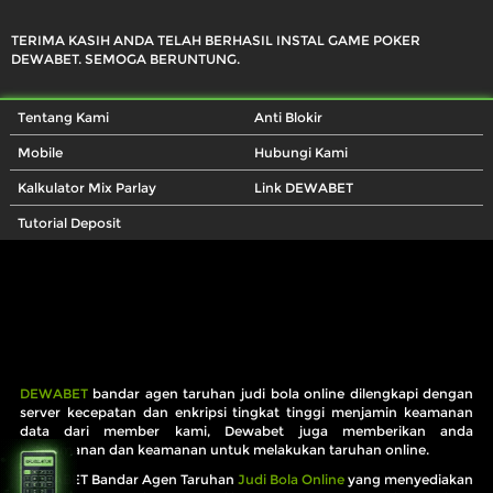
TERIMA KASIH ANDA TELAH BERHASIL INSTAL GAME POKER
DEWABET. SEMOGA BERUNTUNG.
Tentang Kami
Anti Blokir
Mobile
Hubungi Kami
Kalkulator Mix Parlay
Link DEWABET
Tutorial Deposit
DEWABET
bandar agen taruhan judi bola online dilengkapi dengan
server kecepatan dan enkripsi tingkat tinggi menjamin keamanan
data dari member kami, Dewabet juga memberikan anda
kenyamanan dan keamanan untuk melakukan taruhan online.
DEWABET Bandar Agen Taruhan
Judi Bola Online
yang menyediakan