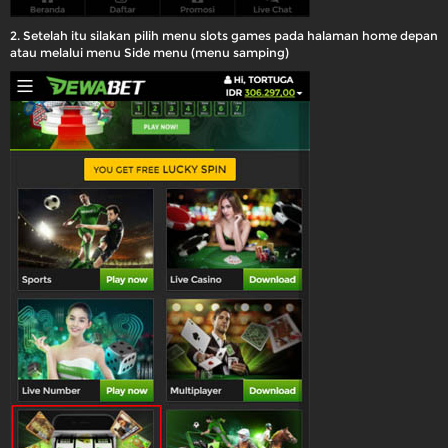
2. Setelah itu silakan pilih menu slots games pada halaman home depan
atau melalui menu Side menu (menu samping)