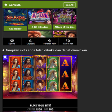
4. Tampilan slots anda telah dibuka dan dapat dimainkan.