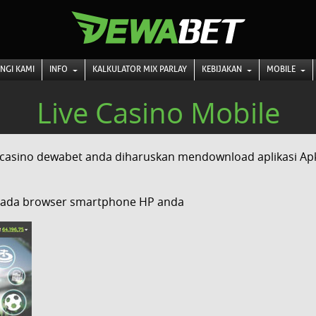
NGI KAMI
INFO
KALKULATOR MIX PARLAY
KEBIJAKAN
MOBILE
Live Casino Mobile
e casino dewabet anda diharuskan mendownload aplikasi A
 pada browser smartphone HP anda