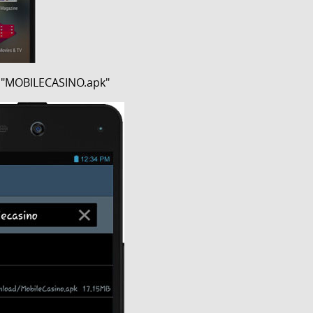
a "MOBILECASINO.apk"