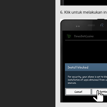
6. Klik untuk melakukan i