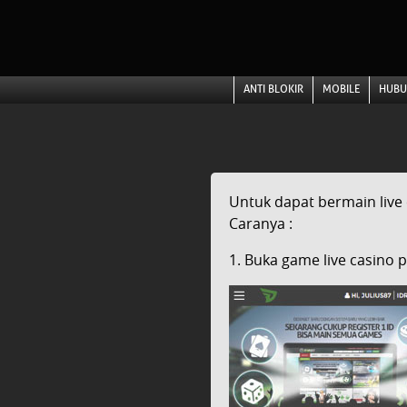
ANTI BLOKIR
MOBILE
HUBU
Untuk dapat bermain liv
Caranya :
1. Buka game live casino