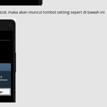
nstal, maka akan muncul tombol setting sepert di bawah ini