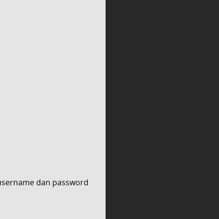
isi username dan password